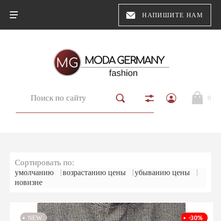
НАПИШИТЕ НАМ
МУЖСКАЯ КОЛЛЕКЦИЯ
ЖЕНСКАЯ КОЛЛЕКЦИЯ
0
НОВИНКИ
РАСПРОДАЖА
БРЕНДЫ
Сортировать по:
|
|
|
умолчанию
возрастанию цены
убыванию цены
новизне
Главная
О компании
NEW
-30%