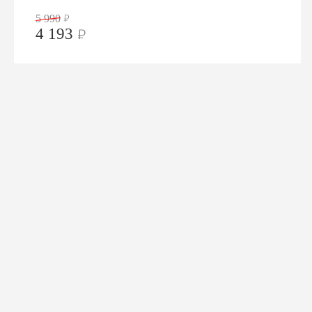
Условия доставки и оплаты.
5 990
4 193
Программа лояльности. Акции. Скидки.
Контакты
Таблица размеров